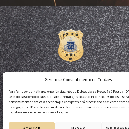
Departamento de Homicídios e Proteção à Pessoa - DHPP
Gerenciar Consentimento de Cookies
Delegacia de Proteção à Pessoa - DPP
Polícia Civil da Bahia
Para fornecer as melhores experiências, nós da Delegacia de Proteção à Pessoa - 
tecnologias como cookies para armazenar e/ou acessar informações do dispositiv
consentimento para essas tecnologias nos permitirá processar dados como comp
navegação ou IDs exclusivos neste site. Não consentir ou retirar o consentimento p
negativamente certos recursos e funções.
ACEITAR
NEGAR
VER PREFE