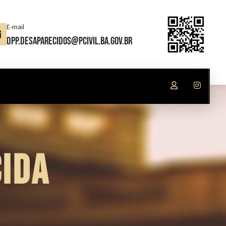
E-mail
dpp.desaparecidos@pcivil.ba.gov.br
IDA