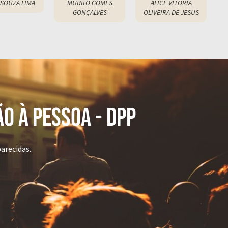
SOUZA LIMA
MURILO GOMES
ALICE VITORIA
Ad
GONÇALVES
OLIVEIRA DE JESUS
5
6
97
198
199
200
201
202
203
204
205
206
207
208
209
210
211
212
213
214
215
216
217
218
219
220
221
222
223
224
225
226
227
228
229
230
231
232
233
234
235
236
237
238
239
240
241
242
243
244
245
246
247
248
249
250
251
252
253
254
255
256
257
258
259
260
261
262
263
264
265
266
267
268
269
27
2
2
O À PESSOA - dPP
arecidas.