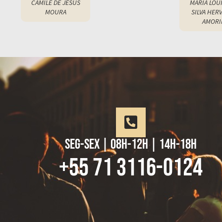
CAMILE DE JESUS
MARIA LOU
MOURA
SILVA HERV
AMORI
7
8
49
50
51
52
53
54
55
56
57
58
59
60
61
62
63
64
65
66
67
68
69
70
71
72
73
74
75
76
77
78
79
80
81
82
83
84
85
86
87
88
89
90
91
92
93
94
95
96
97
98
99
100
101
102
103
104
105
106
107
108
109
110
111
112
113
114
115
116
117
118
119
120
12
1
seg-sex | 08h-12h | 14h-18h
+55 71 3116-0124