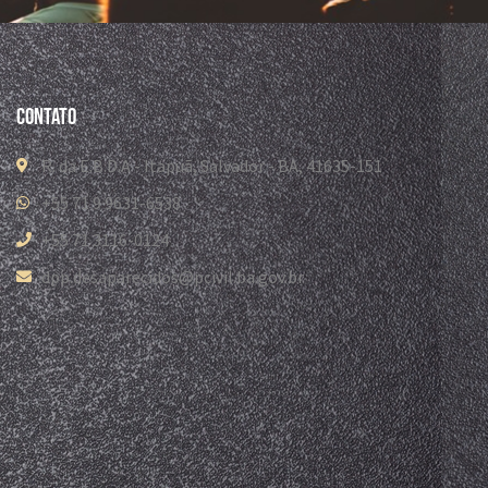
Contato
R. da E.B.D.A - Itapuã, Salvador - BA, 41635-151
+55 71 9 9631-6538
+55 71 3116-0124
dpp.desaparecidos@pcivil.ba.gov.br