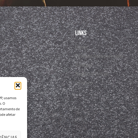
Links
Home
Pessoas Desaparecidas
Divulgar
Registro Virtual
Contato
DPP, usamos
o. O
ortamento de
ode afetar
RÊNCIAS