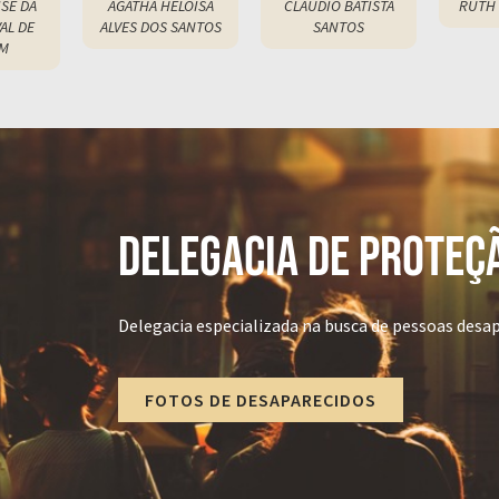
ISE DA
AGATHA HELOISA
CLAUDIO BATISTA
RUTH 
AL DE
ALVES DOS SANTOS
SANTOS
M
1
22
123
124
125
126
127
128
129
130
131
132
133
134
135
136
137
138
139
140
141
142
143
144
145
146
147
148
149
150
151
152
153
154
155
156
157
158
159
160
161
162
163
164
165
166
167
168
169
170
171
172
173
174
175
176
177
178
179
180
181
182
183
184
185
186
187
188
189
190
191
192
193
194
19
19
1
DELEGACIA DE PROTEÇÃ
Delegacia especializada na busca de pessoas desap
FOTOS DE DESAPARECIDOS