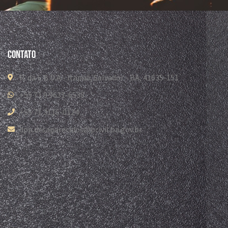
Contato
R. da E.B.D.A - Itapuã, Salvador - BA, 41635-151
+55 71 9 9631-6538
+55 71 3116-0124
dpp.desaparecidos@pcivil.ba.gov.br