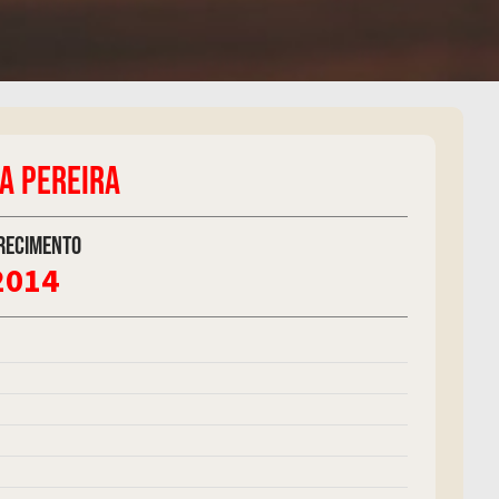
A PEREIRA
recimento
2014