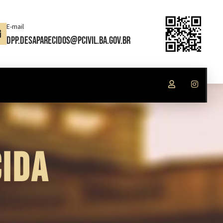
E-mail
dpp.desaparecidos@pcivil.ba.gov.br
IDA