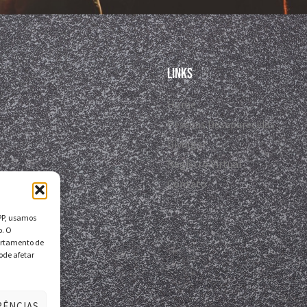
Links
Home
Pessoas Desaparecidas
Divulgar
Registro Virtual
Contato
DPP, usamos
o. O
ortamento de
ode afetar
RÊNCIAS