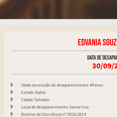
EDVANIA SOUZ
Data de desapa
30/09/
Idade na ocosião do desaparecimento: 44 anos
Estado: Bahia
Cidade: Salvador
Local de desaparecimento: Santa Cruz
Boletim de Ocorrência nº: 0016/2014