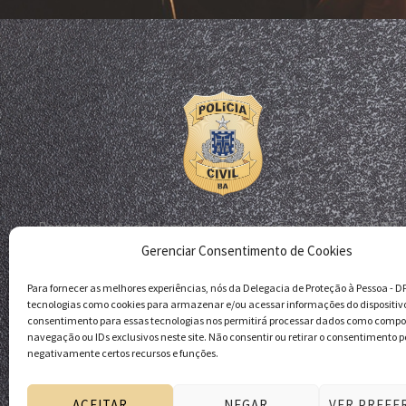
Departamento de Homicídios e Proteção à Pessoa - DHPP
Gerenciar Consentimento de Cookies
Delegacia de Proteção à Pessoa - DPP
Polícia Civil da Bahia
Para fornecer as melhores experiências, nós da Delegacia de Proteção à Pessoa - 
tecnologias como cookies para armazenar e/ou acessar informações do dispositiv
consentimento para essas tecnologias nos permitirá processar dados como comp
navegação ou IDs exclusivos neste site. Não consentir ou retirar o consentimento p
negativamente certos recursos e funções.
ACEITAR
NEGAR
VER PREFE