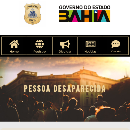
Home
Registro
Divulgar
Notícias
Contato
PESSOA DESAPARECIDA