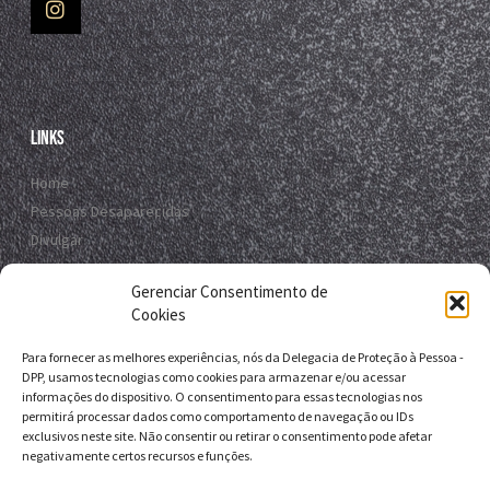
Links
Home
Pessoas Desaparecidas
Divulgar
Registro Virtual
Gerenciar Consentimento de
Contato
Cookies
Para fornecer as melhores experiências, nós da Delegacia de Proteção à Pessoa -
Contato
DPP, usamos tecnologias como cookies para armazenar e/ou acessar
informações do dispositivo. O consentimento para essas tecnologias nos
R. da E.B.D.A - Itapuã, Salvador - BA, 41635-151
permitirá processar dados como comportamento de navegação ou IDs
exclusivos neste site. Não consentir ou retirar o consentimento pode afetar
+55 71 9 9631-6538
negativamente certos recursos e funções.
+55 71 3116-0124