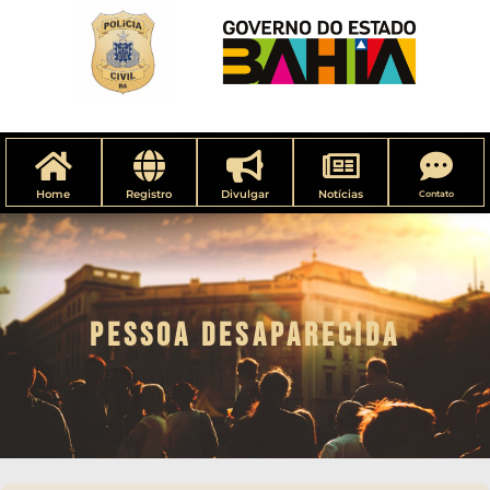
Home
Registro
Divulgar
Notícias
Contato
PESSOA DESAPARECIDA