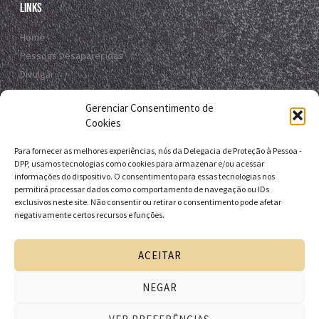
Links
Home
Pessoas Desaparecidas
Divulgar
Registro Virtual
Gerenciar Consentimento de
Contato
Cookies
Para fornecer as melhores experiências, nós da Delegacia de Proteção à Pessoa -
Contato
DPP, usamos tecnologias como cookies para armazenar e/ou acessar
informações do dispositivo. O consentimento para essas tecnologias nos
R. da E.B.D.A - Itapuã, Salvador - BA, 41635-151
permitirá processar dados como comportamento de navegação ou IDs
exclusivos neste site. Não consentir ou retirar o consentimento pode afetar
+55 71 9 9631-6538
negativamente certos recursos e funções.
+55 71 3116-0124
dpp.desaparecidos@pcivil.ba.gov.br
ACEITAR
NEGAR
Desenvolvido pela Delegacia de Proteção à Pessoa - DPP