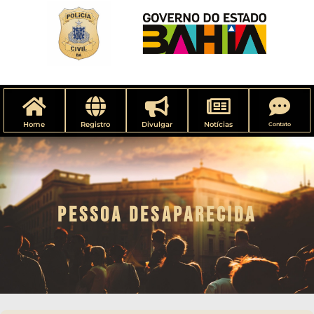
Home
Registro
Divulgar
Notícias
Contato
PESSOA DESAPARECIDA