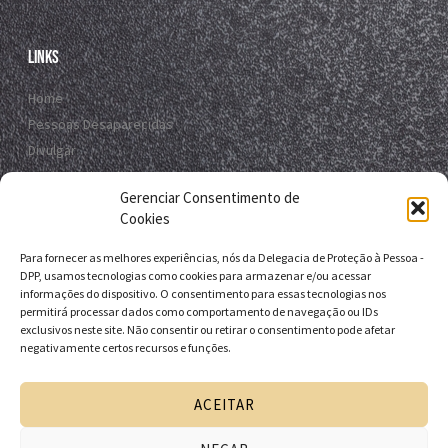
Links
Home
Pessoas Desaparecidas
Divulgar
Registro Virtual
Gerenciar Consentimento de
Contato
Cookies
Para fornecer as melhores experiências, nós da Delegacia de Proteção à Pessoa -
Contato
DPP, usamos tecnologias como cookies para armazenar e/ou acessar
informações do dispositivo. O consentimento para essas tecnologias nos
R. da E.B.D.A - Itapuã, Salvador - BA, 41635-151
permitirá processar dados como comportamento de navegação ou IDs
exclusivos neste site. Não consentir ou retirar o consentimento pode afetar
+55 71 9 9631-6538
negativamente certos recursos e funções.
+55 71 3116-0124
dpp.desaparecidos@pcivil.ba.gov.br
ACEITAR