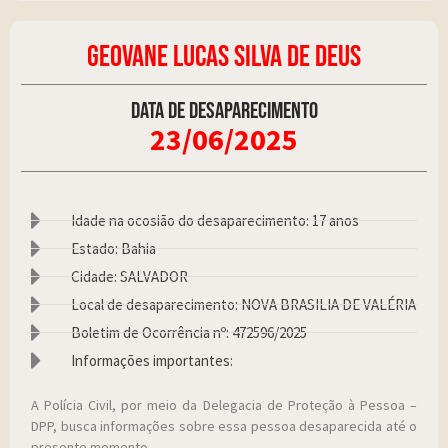
GEOVANE LUCAS SILVA DE DEUS
Data de desaparecimento
23/06/2025
Idade na ocosião do desaparecimento: 17 anos
Estado: Bahia
Cidade: SALVADOR
Local de desaparecimento: NOVA BRASILIA DE VALÉRIA
Boletim de Ocorrência nº: 472596/2025
Informações importantes:
A Polícia Civil, por meio da Delegacia de Proteção à Pessoa –
DPP, busca informações sobre essa pessoa desaparecida até o
presente momento.