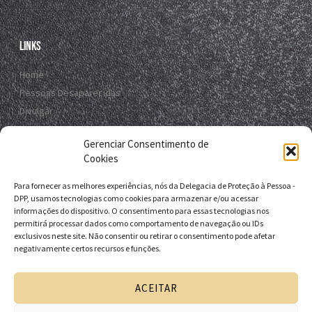
Links
Home
Pessoas Desaparecidas
Divulgar
Registro Virtual
Gerenciar Consentimento de
Contato
Cookies
Para fornecer as melhores experiências, nós da Delegacia de Proteção à Pessoa -
Contato
DPP, usamos tecnologias como cookies para armazenar e/ou acessar
informações do dispositivo. O consentimento para essas tecnologias nos
R. da E.B.D.A - Itapuã, Salvador - BA, 41635-151
permitirá processar dados como comportamento de navegação ou IDs
exclusivos neste site. Não consentir ou retirar o consentimento pode afetar
+55 71 9 9631-6538
negativamente certos recursos e funções.
+55 71 3116-0124
dpp.desaparecidos@pcivil.ba.gov.br
ACEITAR