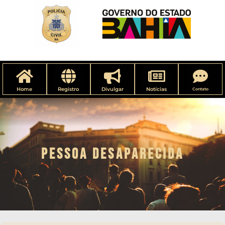
Home
Registro
Divulgar
Notícias
Contato
PESSOA DESAPARECIDA