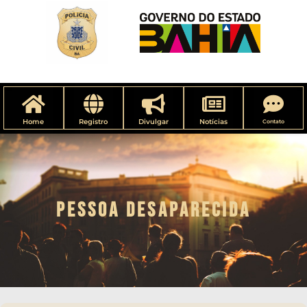
Home
Registro
Divulgar
Notícias
Contato
PESSOA DESAPARECIDA