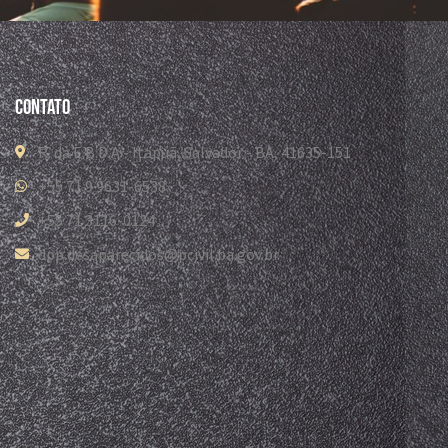
Contato
R. da E.B.D.A - Itapuã, Salvador - BA, 41635-151
+55 71 9 9631-6538
+55 71 3116-0124
dpp.desaparecidos@pcivil.ba.gov.br