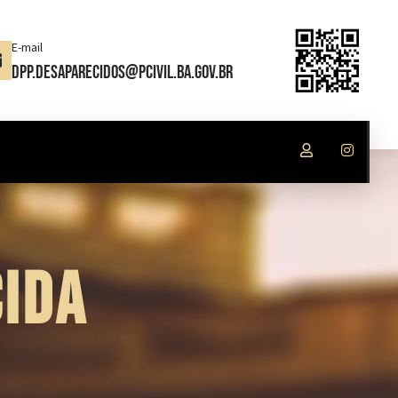
E-mail
dpp.desaparecidos@pcivil.ba.gov.br
IDA