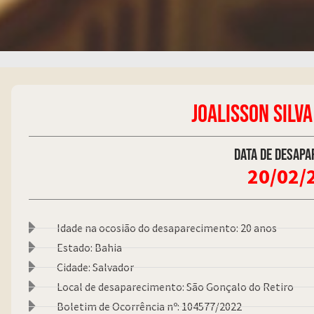
JOALISSON SILV
Data de desapa
20/02/
Idade na ocosião do desaparecimento: 20 anos
Estado: Bahia
Cidade: Salvador
Local de desaparecimento: São Gonçalo do Retiro
Boletim de Ocorrência nº: 104577/2022