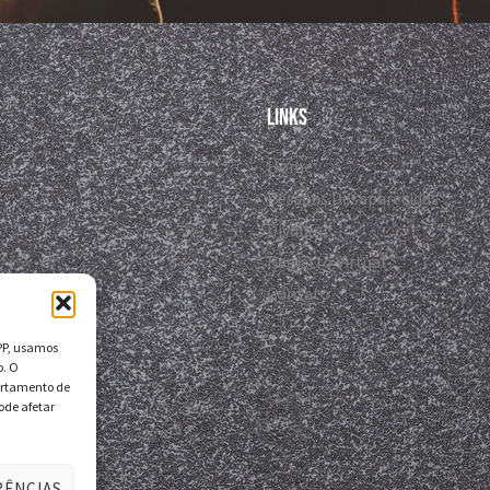
Links
Home
Pessoas Desaparecidas
Divulgar
Registro Virtual
Contato
DPP, usamos
o. O
ortamento de
ode afetar
RÊNCIAS