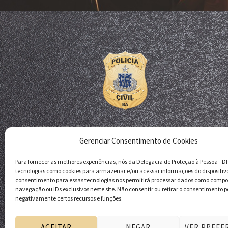
Departamento de Homicídios e Proteção à Pessoa - DHPP
Gerenciar Consentimento de Cookies
Delegacia de Proteção à Pessoa - DPP
Polícia Civil da Bahia
Para fornecer as melhores experiências, nós da Delegacia de Proteção à Pessoa - 
tecnologias como cookies para armazenar e/ou acessar informações do dispositiv
consentimento para essas tecnologias nos permitirá processar dados como comp
navegação ou IDs exclusivos neste site. Não consentir ou retirar o consentimento p
negativamente certos recursos e funções.
ACEITAR
NEGAR
VER PREFE