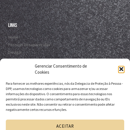
Links
Home
Pessoas Desaparecidas
Divulgar
Registro Virtual
Gerenciar Consentimento de
Contato
Cookies
Para fornecer as melhores experiências, nós da Delegacia de Proteção à Pessoa -
Contato
DPP, usamos tecnologias como cookies para armazenar e/ou acessar
informações do dispositivo. O consentimento para essas tecnologias nos
R. da E.B.D.A - Itapuã, Salvador - BA, 41635-151
permitirá processar dados como comportamento de navegação ou IDs
exclusivos neste site. Não consentir ou retirar o consentimento pode afetar
+55 71 9 9631-6538
negativamente certos recursos e funções.
+55 71 3116-0124
dpp.desaparecidos@pcivil.ba.gov.br
ACEITAR