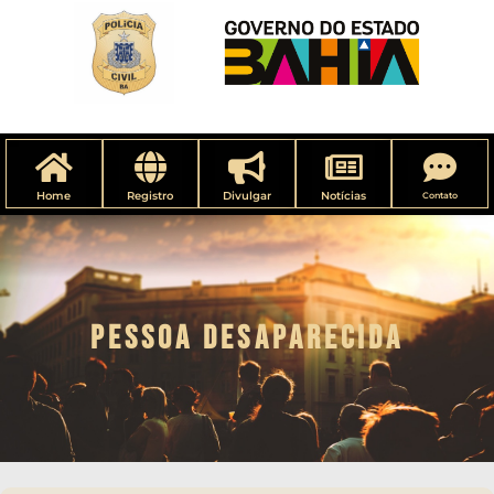
Home
Registro
Divulgar
Notícias
Contato
PESSOA DESAPARECIDA