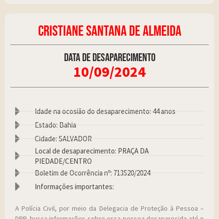
CRISTIANE SANTANA DE ALMEIDA
Data de desaparecimento
10/09/2024
Idade na ocosião do desaparecimento: 44 anos
Estado: Bahia
Cidade: SALVADOR
Local de desaparecimento: PRAÇA DA
PIEDADE/CENTRO
Boletim de Ocorrência nº: 713520/2024
Informações importantes:
A Polícia Civil, por meio da Delegacia de Proteção à Pessoa –
DPP, busca informações sobre essa pessoa desaparecida até o