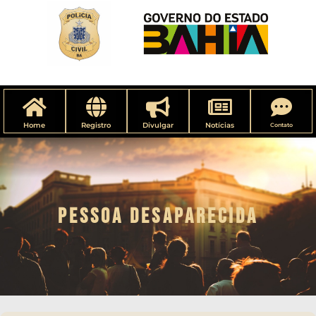
Home
Registro
Divulgar
Notícias
Contato
PESSOA DESAPARECIDA