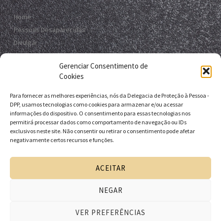
Home
Pessoas Desaparecidas
Divulgar
Registro Virtual
Gerenciar Consentimento de
Contato
Cookies
Para fornecer as melhores experiências, nós da Delegacia de Proteção à Pessoa -
Contato
DPP, usamos tecnologias como cookies para armazenar e/ou acessar
informações do dispositivo. O consentimento para essas tecnologias nos
R. da E.B.D.A - Itapuã, Salvador - BA, 41635-151
permitirá processar dados como comportamento de navegação ou IDs
exclusivos neste site. Não consentir ou retirar o consentimento pode afetar
+55 71 9 9631-6538
negativamente certos recursos e funções.
+55 71 3116-0124
dpp.desaparecidos@pcivil.ba.gov.br
ACEITAR
NEGAR
Desenvolvido pela Delegacia de Proteção à Pessoa - DPP
VER PREFERÊNCIAS
| Departamento de Homicídios e Proteção à Pessoa -