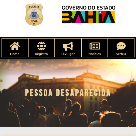
Home
Registro
Divulgar
Notícias
Contato
PESSOA DESAPARECIDA