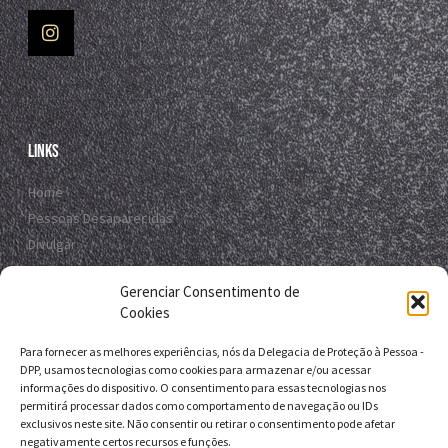
Links
Home
Pessoas Desaparecidas
Divulgar
Registro Virtual
Gerenciar Consentimento de
Contato
Cookies
Para fornecer as melhores experiências, nós da Delegacia de Proteção à Pessoa -
Contato
DPP, usamos tecnologias como cookies para armazenar e/ou acessar
informações do dispositivo. O consentimento para essas tecnologias nos
R. da E.B.D.A - Itapuã, Salvador - BA, 41635-151
permitirá processar dados como comportamento de navegação ou IDs
exclusivos neste site. Não consentir ou retirar o consentimento pode afetar
+55 71 9 9631-6538
negativamente certos recursos e funções.