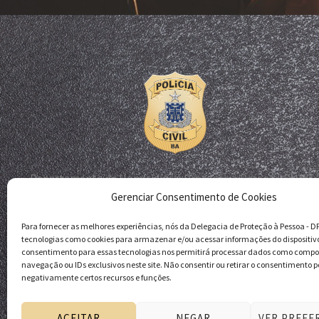
Departamento de Homicídios e Proteção à Pessoa - DHPP
Gerenciar Consentimento de Cookies
Delegacia de Proteção à Pessoa - DPP
Polícia Civil da Bahia
Para fornecer as melhores experiências, nós da Delegacia de Proteção à Pessoa - 
tecnologias como cookies para armazenar e/ou acessar informações do dispositiv
consentimento para essas tecnologias nos permitirá processar dados como comp
navegação ou IDs exclusivos neste site. Não consentir ou retirar o consentimento p
negativamente certos recursos e funções.
ACEITAR
NEGAR
VER PREFE