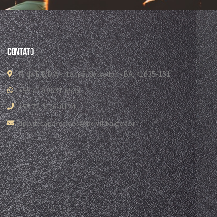
Contato
R. da E.B.D.A - Itapuã, Salvador - BA, 41635-151
+55 71 9 9631-6538
+55 71 3116-0124
dpp.desaparecidos@pcivil.ba.gov.br