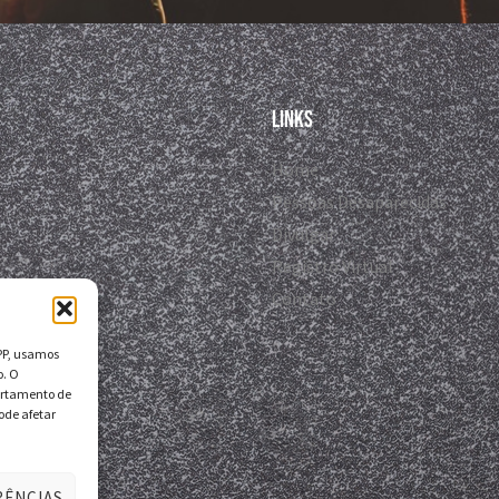
Links
Home
Pessoas Desaparecidas
Divulgar
Registro Virtual
Contato
DPP, usamos
o. O
ortamento de
ode afetar
RÊNCIAS