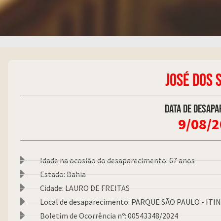
JOSÉ DOS 
Data de desapa
9/08/
Idade na ocosião do desaparecimento: 67 anos
Estado: Bahia
Cidade: LAURO DE FREITAS
Local de desaparecimento: PARQUE SÃO PAULO - ITI
Boletim de Ocorrência nº: 00543348/2024