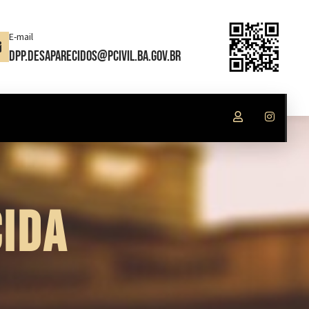
E-mail
dpp.desaparecidos@pcivil.ba.gov.br
IDA