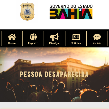
Home
Registro
Divulgar
Notícias
Contato
PESSOA DESAPARECIDA