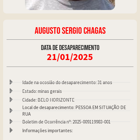
AUGUSTO SERGIO CHAGAS
Data de desaparecimento
21/01/2025
Idade na ocosião do desaparecimento: 31 anos
Estado: minas gerais
Cidade: BELO HORIZONTE
Local de desaparecimento: PESSOA EM SITUAÇÃO DE
RUA
Boletim de Ocorrência nº: 2025-009119983-001
Informações importantes: