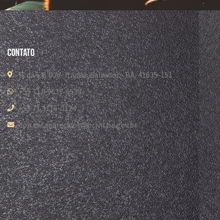
Contato
R. da E.B.D.A - Itapuã, Salvador - BA, 41635-151
+55 71 9 9631-6538
+55 71 3116-0124
dpp.desaparecidos@pcivil.ba.gov.br