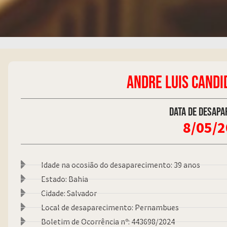
ANDRE LUIS CANDI
Data de desapa
8/05/
Idade na ocosião do desaparecimento: 39 anos
Estado: Bahia
Cidade: Salvador
Local de desaparecimento: Pernambues
Boletim de Ocorrência nº: 443698/2024