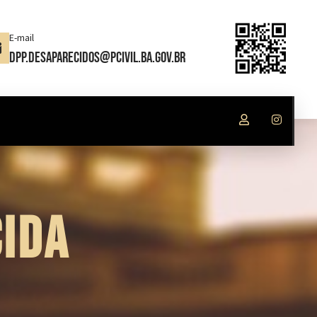
E-mail
dpp.desaparecidos@pcivil.ba.gov.br
IDA