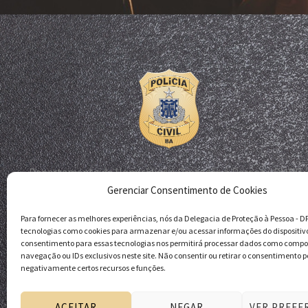
Departamento de Homicídios e Proteção à Pessoa - DHPP
Gerenciar Consentimento de Cookies
Delegacia de Proteção à Pessoa - DPP
Polícia Civil da Bahia
Para fornecer as melhores experiências, nós da Delegacia de Proteção à Pessoa - 
tecnologias como cookies para armazenar e/ou acessar informações do dispositiv
consentimento para essas tecnologias nos permitirá processar dados como comp
navegação ou IDs exclusivos neste site. Não consentir ou retirar o consentimento p
negativamente certos recursos e funções.
ACEITAR
NEGAR
VER PREFE