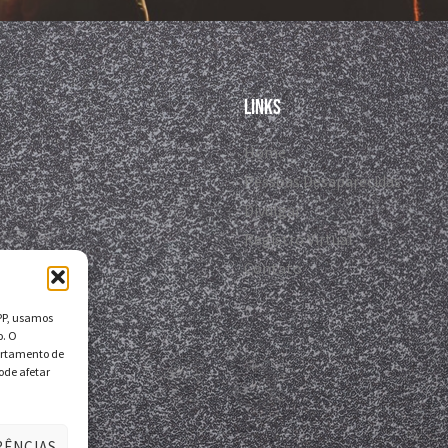
Links
Home
Pessoas Desaparecidas
Divulgar
Registro Virtual
Contato
DPP, usamos
o. O
ortamento de
ode afetar
RÊNCIAS