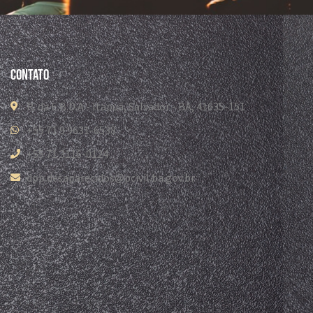
Contato
R. da E.B.D.A - Itapuã, Salvador - BA, 41635-151
+55 71 9 9631-6538
+55 71 3116-0124
dpp.desaparecidos@pcivil.ba.gov.br