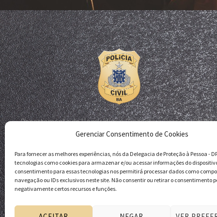
Departamento de Homicídios e Proteção à Pessoa - DHPP
Gerenciar Consentimento de Cookies
Delegacia de Proteção à Pessoa - DPP
Polícia Civil da Bahia
Para fornecer as melhores experiências, nós da Delegacia de Proteção à Pessoa - 
tecnologias como cookies para armazenar e/ou acessar informações do dispositiv
consentimento para essas tecnologias nos permitirá processar dados como comp
navegação ou IDs exclusivos neste site. Não consentir ou retirar o consentimento p
negativamente certos recursos e funções.
ACEITAR
NEGAR
VER PREFE