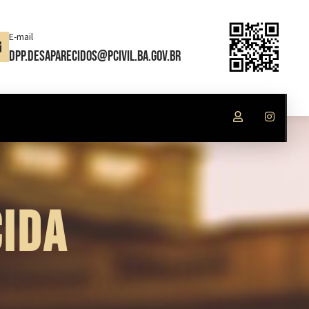
E-mail
dpp.desaparecidos@pcivil.ba.gov.br
IDA