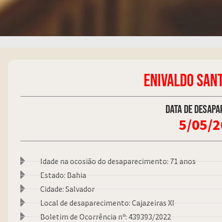
ENIVALDO SAN
Data de desapa
5/05/
Idade na ocosião do desaparecimento: 71 anos
Estado: Bahia
Cidade: Salvador
Local de desaparecimento: Cajazeiras XI
Boletim de Ocorrência nº: 439393/2022