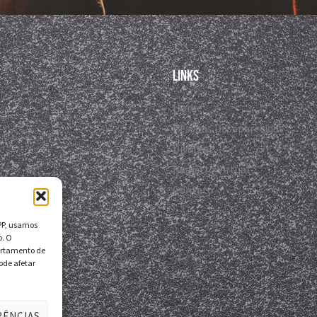
Links
Home
Pessoas Desaparecidas
Divulgar
Registro Virtual
Contato
DPP, usamos
o. O
ortamento de
ode afetar
RÊNCIAS