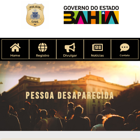
Home
Registro
Divulgar
Notícias
Contato
PESSOA DESAPARECIDA