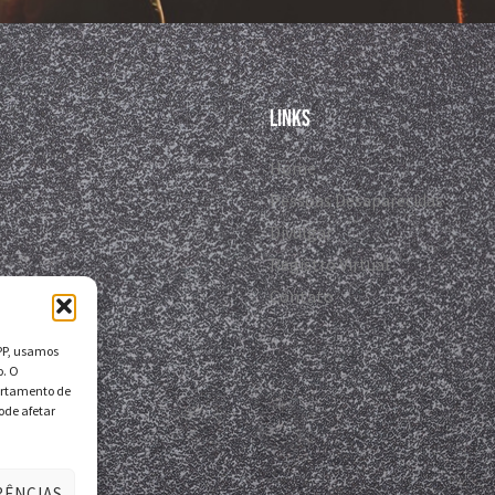
Links
Home
Pessoas Desaparecidas
Divulgar
Registro Virtual
Contato
DPP, usamos
o. O
ortamento de
ode afetar
RÊNCIAS