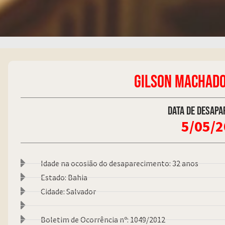
GILSON MACHADO
Data de desapa
5/05/
Idade na ocosião do desaparecimento: 32 anos
Estado: Bahia
Cidade: Salvador
Boletim de Ocorrência nº: 1049/2012