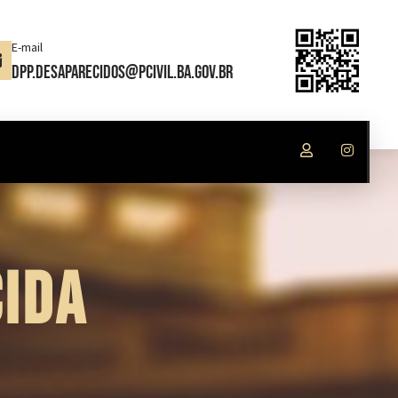
E-mail
dpp.desaparecidos@pcivil.ba.gov.br
IDA