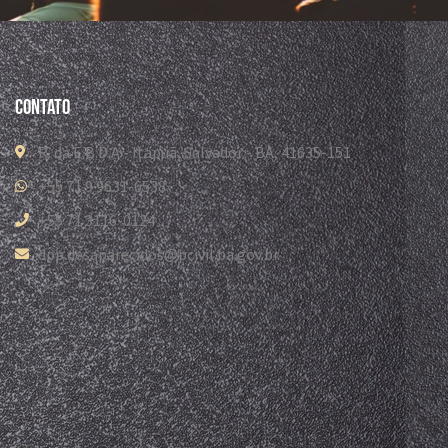
Contato
R. da E.B.D.A - Itapuã, Salvador - BA, 41635-151
+55 71 9 9631-6538
+55 71 3116-0124
dpp.desaparecidos@pcivil.ba.gov.br