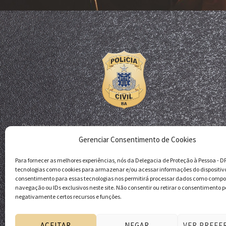
Departamento de Homicídios e Proteção à Pessoa - DHPP
Gerenciar Consentimento de Cookies
Delegacia de Proteção à Pessoa - DPP
Polícia Civil da Bahia
Para fornecer as melhores experiências, nós da Delegacia de Proteção à Pessoa - 
tecnologias como cookies para armazenar e/ou acessar informações do dispositiv
consentimento para essas tecnologias nos permitirá processar dados como comp
navegação ou IDs exclusivos neste site. Não consentir ou retirar o consentimento p
negativamente certos recursos e funções.
ACEITAR
NEGAR
VER PREFE