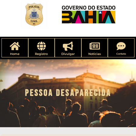
Home
Registro
Divulgar
Notícias
Contato
PESSOA DESAPARECIDA