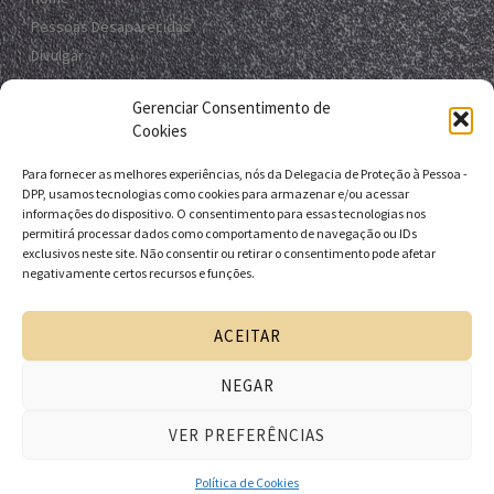
Pessoas Desaparecidas
Divulgar
Registro Virtual
Gerenciar Consentimento de
Contato
Cookies
Para fornecer as melhores experiências, nós da Delegacia de Proteção à Pessoa -
Contato
DPP, usamos tecnologias como cookies para armazenar e/ou acessar
informações do dispositivo. O consentimento para essas tecnologias nos
R. da E.B.D.A - Itapuã, Salvador - BA, 41635-151
permitirá processar dados como comportamento de navegação ou IDs
exclusivos neste site. Não consentir ou retirar o consentimento pode afetar
+55 71 9 9631-6538
negativamente certos recursos e funções.
+55 71 3116-0124
dpp.desaparecidos@pcivil.ba.gov.br
ACEITAR
NEGAR
Desenvolvido pela Delegacia de Proteção à Pessoa - DPP
VER PREFERÊNCIAS
| Departamento de Homicídios e Proteção à Pessoa -
DHPP | Polícia Civil da Bahia
Política de Cookies