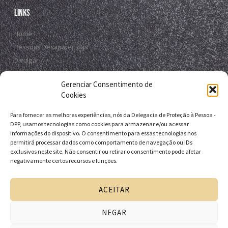
Links
Home
Pessoas Desaparecidas
Divulgar
Registro Virtual
Gerenciar Consentimento de
Contato
Cookies
Para fornecer as melhores experiências, nós da Delegacia de Proteção à Pessoa -
Contato
DPP, usamos tecnologias como cookies para armazenar e/ou acessar
informações do dispositivo. O consentimento para essas tecnologias nos
R. da E.B.D.A - Itapuã, Salvador - BA, 41635-151
permitirá processar dados como comportamento de navegação ou IDs
exclusivos neste site. Não consentir ou retirar o consentimento pode afetar
+55 71 9 9631-6538
negativamente certos recursos e funções.
+55 71 3116-0124
dpp.desaparecidos@pcivil.ba.gov.br
ACEITAR
NEGAR