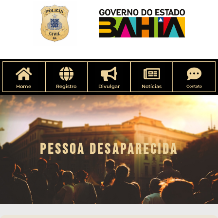
Home
Registro
Divulgar
Notícias
Contato
PESSOA DESAPARECIDA