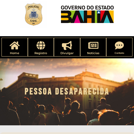
Home
Registro
Divulgar
Notícias
Contato
PESSOA DESAPARECIDA